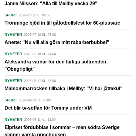
Jamie Nilsson: "Alla till Mellby vecka 29"
SPORT
2026-07-11 KL. 05:58
Trönninge bjöd in till gåfotbollsfest för 60-plussare
NYHETER
2026-07-10 KL. 06:00
Anette: "Nu vill alla göra mitt rabarberbubbel"
NYHETER
2026-06-18 KL. 14:04
Aleksandra varnar för den farliga soltrenden:
"Obegripligt"
NYHETER
2026-06-17 KL. 17:00
Midsommarrocken tillbaka i Mellby: "Vi har jättekul"
SPORT
2026-06-13 KL. 06:00
Det blir tv-soffan för Tommy under VM
NYHETER
2026-06-11 KL. 13:00
Elpriset fördubblas i sommar – men södra Sverige
slipper värsta prischocken