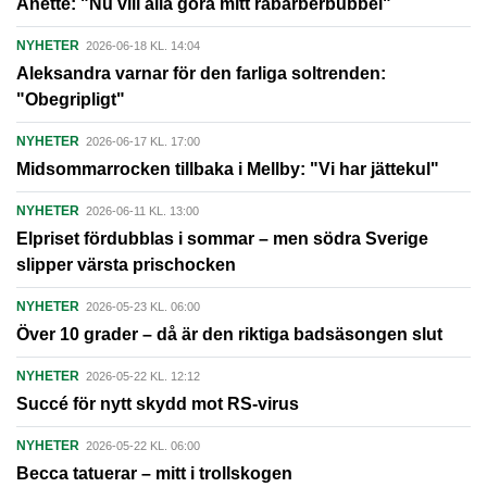
Anette: "Nu vill alla göra mitt rabarberbubbel"
NYHETER
2026-06-18 KL. 14:04
Aleksandra varnar för den farliga soltrenden:
"Obegripligt"
NYHETER
2026-06-17 KL. 17:00
Midsommarrocken tillbaka i Mellby: "Vi har jättekul"
NYHETER
2026-06-11 KL. 13:00
Elpriset fördubblas i sommar – men södra Sverige
slipper värsta prischocken
NYHETER
2026-05-23 KL. 06:00
Över 10 grader – då är den riktiga badsäsongen slut
NYHETER
2026-05-22 KL. 12:12
Succé för nytt skydd mot RS-virus
NYHETER
2026-05-22 KL. 06:00
Becca tatuerar – mitt i trollskogen