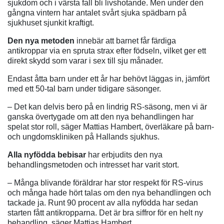
sjukdom och i värsta fall bli livshotande. Men under den
gångna vintern har antalet svårt sjuka spädbarn på
sjukhuset sjunkit kraftigt.
Den nya metoden
innebär att barnet får färdiga
antikroppar via en spruta strax efter födseln, vilket ger ett
direkt skydd som varar i sex till sju månader.
Endast åtta barn under ett år har behövt läggas in, jämfört
med ett 50-tal barn under tidigare säsonger.
– Det kan delvis bero på en lindrig RS-säsong, men vi är
ganska övertygade om att den nya behandlingen har
spelat stor roll, säger Mattias Hambert, överläkare på barn-
och ungdomskliniken på Hallands sjukhus.
Alla nyfödda bebisar
har erbjudits den nya
behandlingsmetoden och intresset har varit stort.
– Många blivande föräldrar har stor respekt för RS-virus
och många hade hört talas om den nya behandlingen och
tackade ja. Runt 90 procent av alla nyfödda har sedan
starten fått antikropparna. Det är bra siffror för en helt ny
behandling, säger Mattias Hambert.