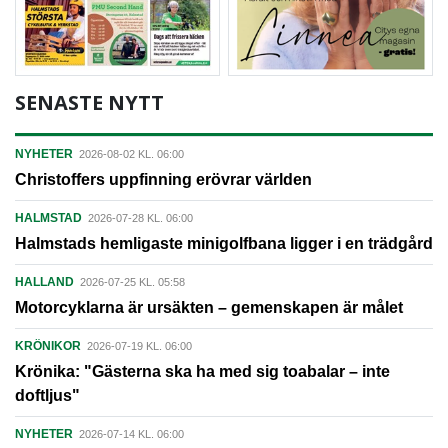
SENASTE NYTT
NYHETER
2026-08-02 KL. 06:00
Christoffers uppfinning erövrar världen
HALMSTAD
2026-07-28 KL. 06:00
Halmstads hemligaste minigolfbana ligger i en trädgård
HALLAND
2026-07-25 KL. 05:58
Motorcyklarna är ursäkten – gemenskapen är målet
KRÖNIKOR
2026-07-19 KL. 06:00
Krönika: "Gästerna ska ha med sig toabalar – inte
doftljus"
NYHETER
2026-07-14 KL. 06:00