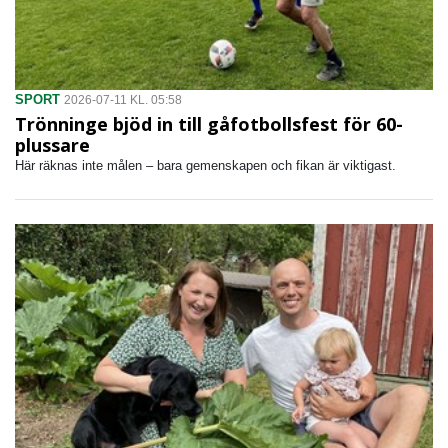
SPORT
2026-07-11 KL. 05:58
Trönninge bjöd in till gåfotbollsfest för 60-
plussare
Här räknas inte målen – bara gemenskapen och fikan är viktigast.