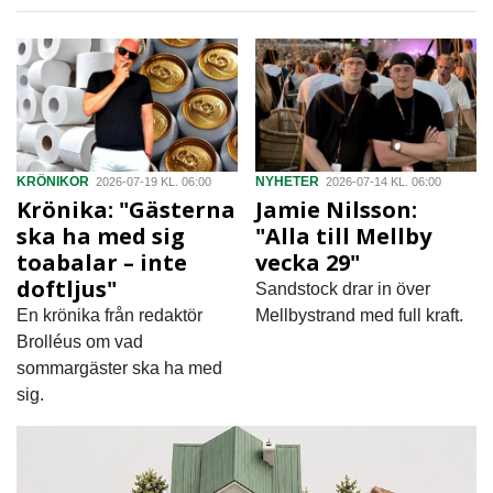
KRÖNIKOR
NYHETER
2026-07-19 KL. 06:00
2026-07-14 KL. 06:00
Krönika: "Gästerna
Jamie Nilsson:
ska ha med sig
"Alla till Mellby
toabalar – inte
vecka 29"
doftljus"
Sandstock drar in över
En krönika från redaktör
Mellbystrand med full kraft.
Brolléus om vad
sommargäster ska ha med
sig.