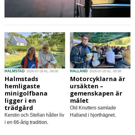
HALMSTAD
HALLAND
2026-07-28 KL. 06:00
2026-07-25 KL. 05:58
Halmstads
Motorcyklarna är
hemligaste
ursäkten –
minigolfbana
gemenskapen är
ligger i en
målet
trädgård
Old Knutters samlade
Kerstin och Stellan håller liv
Halland i hjorthägnet.
i en 66-årig tradition.