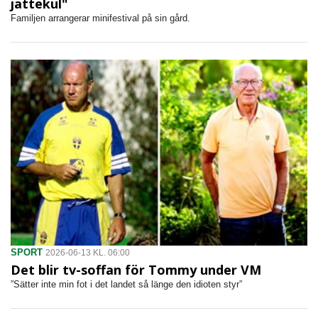
jättekul"
Familjen arrangerar minifestival på sin gård.
SPORT
2026-06-13 KL. 06:00
Det blir tv-soffan för Tommy under VM
”Sätter inte min fot i det landet så länge den idioten styr”