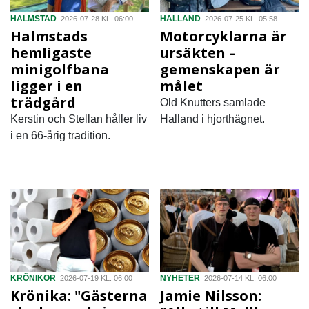
HALMSTAD
HALLAND
2026-07-28 KL. 06:00
2026-07-25 KL. 05:58
Halmstads
Motorcyklarna är
hemligaste
ursäkten –
minigolfbana
gemenskapen är
ligger i en
målet
trädgård
Old Knutters samlade
Kerstin och Stellan håller liv
Halland i hjorthägnet.
i en 66-årig tradition.
KRÖNIKOR
NYHETER
2026-07-19 KL. 06:00
2026-07-14 KL. 06:00
Krönika: "Gästerna
Jamie Nilsson: