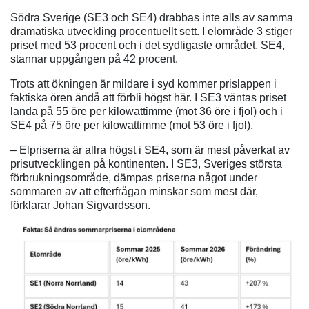
Södra Sverige (SE3 och SE4) drabbas inte alls av samma
dramatiska utveckling procentuellt sett. I elområde 3 stiger
priset med 53 procent och i det sydligaste området, SE4,
stannar uppgången på 42 procent.
Trots att ökningen är mildare i syd kommer prislappen i
faktiska ören ändå att förbli högst här. I SE3 väntas priset
landa på 55 öre per kilowattimme (mot 36 öre i fjol) och i
SE4 på 75 öre per kilowattimme (mot 53 öre i fjol).
– Elpriserna är allra högst i SE4, som är mest påverkat av
prisutvecklingen på kontinenten. I SE3, Sveriges största
förbrukningsområde, dämpas priserna något under
sommaren av att efterfrågan minskar som mest där,
förklarar Johan Sigvardsson.