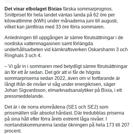
Det visar elbolaget Bixias
färska sommarprognos.
Snittpriset för hela landet väntas landa på 62 öre per
kilowattimme (kWh) under månaderna juni till augusti,
vilket kan jämföras med 33 öre förra sommaren.
Anledningen till uppgången är sämre förutsättningar i de
nordiska vattenmagasinen samt förlängda
underhållsarbeten vid kärnkraftsverken Oskarshamn 3 och
Ringhals 3 och 4.
– Vi går in i sommaren med betydligt sämre förutsättningar
än för ett år sedan. Det gör att vi får de högsta
sommarpriserna sedan 2022, även om vi fortfarande är
långt ifrån de nivåer vi såg under energikrisen, säger
Johan Sigvardsson, elmarknadsanalytiker på Bixia, i ett
pressmeddelande.
Det är i de norra elområdena (SE1 och SE2) som
prissmällen slår absolut hårdast. Där tredubblas priserna
på sina håll efter förra årets extremt låga nivåer. I
norrlandskommunerna landar ökningen på hela 173 till 207
procent.