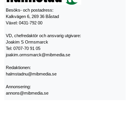
Besöks- och postadress:
Kalkvägen 6, 269 36 Båstad
Växel: 0431-792 00
VD, chefredaktör och ansvarig utgivare:
Joakim S Ormsmarck
Tel: 0707-70 91 05
joakim.ormsmarck@mibmedia.se
Redaktionen:
halmstadnu@mibmedia.se
Annonsering:
annons@mibmedia.se
Nyheter
Sport
Kultur
Näringsliv