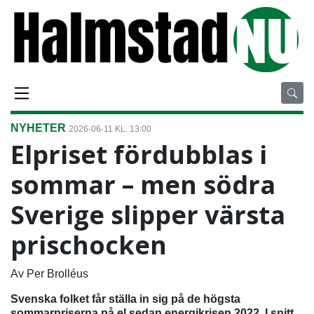
NYHETER
2026-06-11 KL. 13:00
Elpriset fördubblas i
sommar – men södra
Sverige slipper värsta
prischocken
Av Per Brolléus
Svenska folket får ställa in sig på de högsta
sommarpriserna på el sedan energikrisen 2022. I snitt