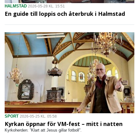
HALMSTAD
2026-05-28 KL. 15:51
En guide till loppis och återbruk i Halmstad
SPORT
2026-05-25 KL. 05:58
Kyrkan öppnar för VM-fest – mitt i natten
Kyrkoherden: ”Klart att Jesus gillar fotboll”.