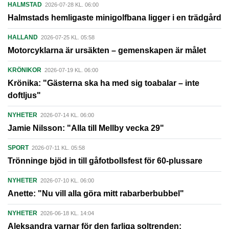
HALMSTAD
2026-07-28 KL. 06:00
Halmstads hemligaste minigolfbana ligger i en trädgård
HALLAND
2026-07-25 KL. 05:58
Motorcyklarna är ursäkten – gemenskapen är målet
KRÖNIKOR
2026-07-19 KL. 06:00
Krönika: "Gästerna ska ha med sig toabalar – inte
doftljus"
NYHETER
2026-07-14 KL. 06:00
Jamie Nilsson: "Alla till Mellby vecka 29"
SPORT
2026-07-11 KL. 05:58
Trönninge bjöd in till gåfotbollsfest för 60-plussare
NYHETER
2026-07-10 KL. 06:00
Anette: "Nu vill alla göra mitt rabarberbubbel"
NYHETER
2026-06-18 KL. 14:04
Aleksandra varnar för den farliga soltrenden: