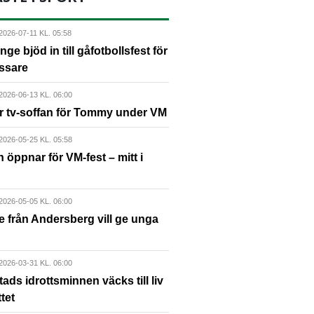
2026-07-11 KL. 05:58
nge bjöd in till gåfotbollsfest för
ssare
2026-06-13 KL. 06:00
ir tv-soffan för Tommy under VM
2026-05-25 KL. 05:58
 öppnar för VM-fest – mitt i
2026-05-05 KL. 06:00
e från Andersberg vill ge unga
2026-03-31 KL. 06:00
ads idrottsminnen väcks till liv
tet