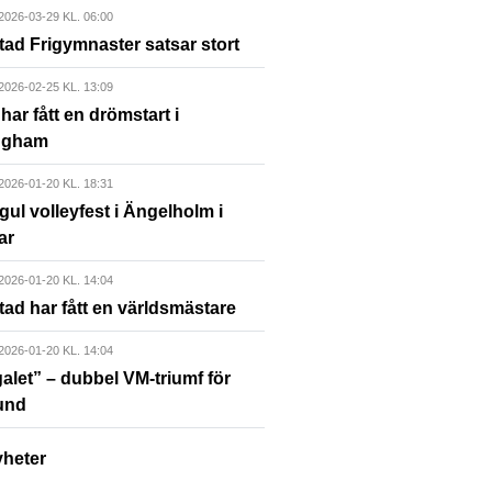
2026-03-29 KL. 06:00
ad Frigymnaster satsar stort
2026-02-25 KL. 13:09
har fått en drömstart i
ngham
2026-01-20 KL. 18:31
gul volleyfest i Ängelholm i
ar
2026-01-20 KL. 14:04
ad har fått en världsmästare
2026-01-20 KL. 14:04
galet” – dubbel VM-triumf för
und
yheter