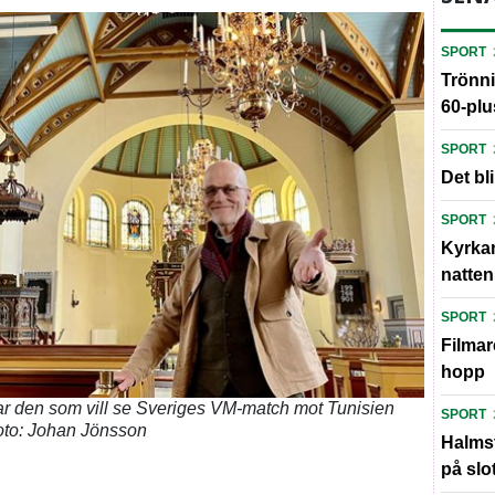
SPORT
Trönni
60-plu
SPORT
Det bl
SPORT
Kyrkan
natten
SPORT
Filmar
hopp
r den som vill se Sveriges VM-match mot Tunisien
SPORT
Foto: Johan Jönsson
Halmst
på slot