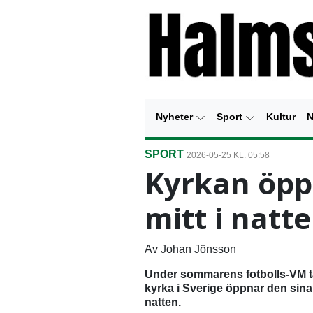
Nyheter
Sport
Kultur
N
SPORT
2026-05-25 KL. 05:58
Kyrkan öppn
mitt i natt
Av Johan Jönsson
Under sommarens fotbolls-VM tar
kyrka i Sverige öppnar den sina p
natten.