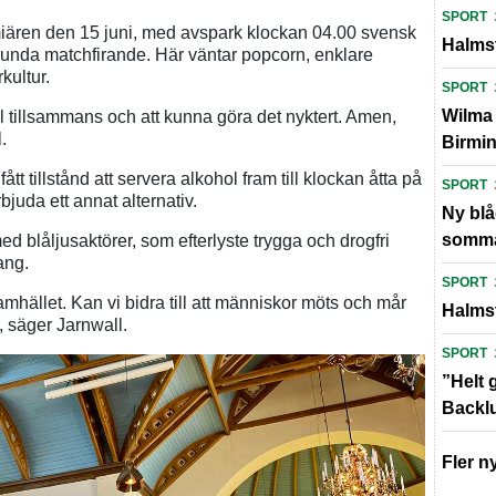
SPORT
miären den 15 juni, med avspark klockan 04.00 svensk
Halmst
orlunda matchfirande. Här väntar popcorn, enklare
kultur.
SPORT
Wilma 
ul tillsammans och att kunna göra det nyktert. Amen,
.
Birmi
ått tillstånd att servera alkohol fram till klockan åtta på
SPORT
juda ett annat alternativ.
Ny blå
somm
med blåljusaktörer, som efterlyste trygga och drogfri
ang.
SPORT
amhället. Kan vi bidra till att människor möts och mår
Halmst
t, säger Jarnwall.
SPORT
”Helt 
Backl
Fler n