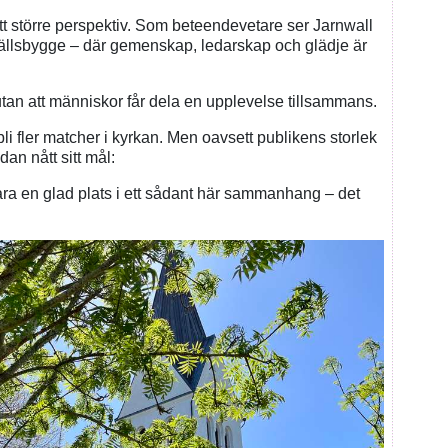
tt större perspektiv. Som beteendevetare ser Jarnwall
hällsbygge – där gemenskap, ledarskap och glädje är
, utan att människor får dela en upplevelse tillsammans.
li fler matcher i kyrkan. Men oavsett publikens storlek
an nått sitt mål:
ara en glad plats i ett sådant här sammanhang – det