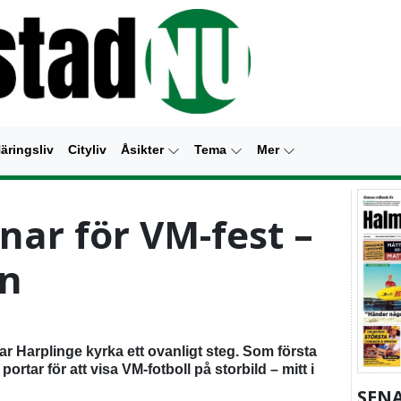
äringsliv
Cityliv
Åsikter
Tema
Mer
ar för VM-fest –
en
 Harplinge kyrka ett ovanligt steg. Som första
ortar för att visa VM-fotboll på storbild – mitt i
SENA