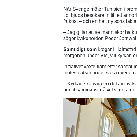
När Sverige möter Tunisien i pre
tid, bjuds besökare in till ett ann
frukost – och en helt ny sorts läktar
– Jag gillar att se människor ha k
säger kyrkoherden Peder Jarnwall
Samtidigt som
krogar i Halmstad f
morgonen under VM, vill kyrkan erb
Initiativet växte fram efter samtal 
mötesplatser under stora evenem
– Kyrkan ska vara en del av civils
bra tillsammans, då vill vi göra de