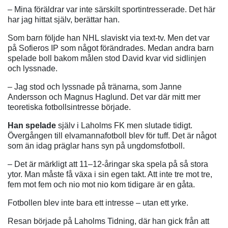
– Mina föräldrar var inte särskilt sportintresserade. Det här
har jag hittat själv, berättar han.
Som barn följde han NHL slaviskt via text-tv. Men det var
på Sofieros IP som något förändrades. Medan andra barn
spelade boll bakom målen stod David kvar vid sidlinjen
och lyssnade.
– Jag stod och lyssnade på tränarna, som Janne
Andersson och Magnus Haglund. Det var där mitt mer
teoretiska fotbollsintresse började.
Han spelade
själv i Laholms FK men slutade tidigt.
Övergången till elvamannafotboll blev för tuff. Det är något
som än idag präglar hans syn på ungdomsfotboll.
– Det är märkligt att 11–12-åringar ska spela på så stora
ytor. Man måste få växa i sin egen takt. Att inte tre mot tre,
fem mot fem och nio mot nio kom tidigare är en gåta.
Fotbollen blev inte bara ett intresse – utan ett yrke.
Resan började på Laholms Tidning, där han gick från att