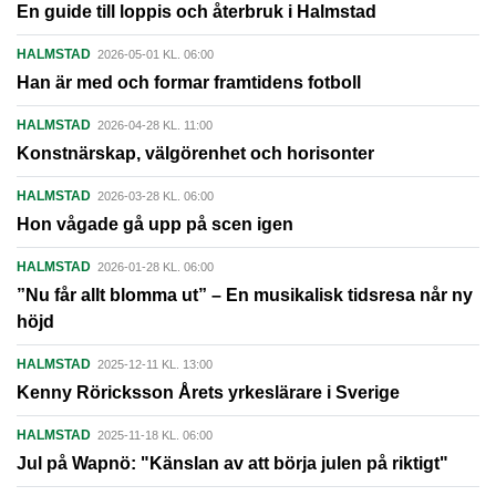
En guide till loppis och återbruk i Halmstad
HALMSTAD
2026-05-01 KL. 06:00
Han är med och formar framtidens fotboll
HALMSTAD
2026-04-28 KL. 11:00
Konstnärskap, välgörenhet och horisonter
HALMSTAD
2026-03-28 KL. 06:00
Hon vågade gå upp på scen igen
HALMSTAD
2026-01-28 KL. 06:00
”Nu får allt blomma ut” – En musikalisk tidsresa når ny
höjd
HALMSTAD
2025-12-11 KL. 13:00
Kenny Röricksson Årets yrkeslärare i Sverige
HALMSTAD
2025-11-18 KL. 06:00
Jul på Wapnö: "Känslan av att börja julen på riktigt"