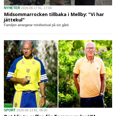
NYHETER
2026-06-17 KL. 17:00
Midsommarrocken tillbaka i Mellby: "Vi har
jättekul"
Familjen arrangerar minifestival på sin gård.
SPORT
2026-06-13 KL. 06:00