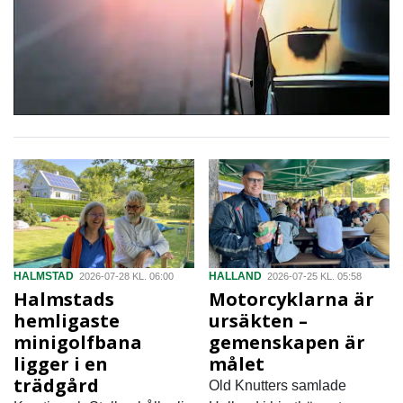
HALMSTAD
HALLAND
2026-07-28 KL. 06:00
2026-07-25 KL. 05:58
Halmstads
Motorcyklarna är
hemligaste
ursäkten –
minigolfbana
gemenskapen är
ligger i en
målet
trädgård
Old Knutters samlade