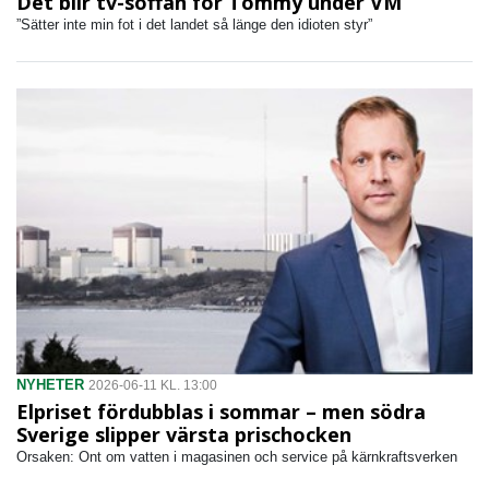
Det blir tv-soffan för Tommy under VM
”Sätter inte min fot i det landet så länge den idioten styr”
NYHETER
2026-06-11 KL. 13:00
Elpriset fördubblas i sommar – men södra
Sverige slipper värsta prischocken
Orsaken: Ont om vatten i magasinen och service på kärnkraftsverken