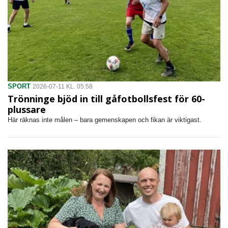
SPORT
2026-07-11 KL. 05:58
Trönninge bjöd in till gåfotbollsfest för 60-
plussare
Här räknas inte målen – bara gemenskapen och fikan är viktigast.