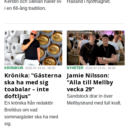
Kerstin och Stellan håller liv
Halland i hjorthägnet.
i en 66-årig tradition.
KRÖNIKOR
NYHETER
2026-07-19 KL. 06:00
2026-07-14 KL. 06:00
Krönika: "Gästerna
Jamie Nilsson:
ska ha med sig
"Alla till Mellby
toabalar – inte
vecka 29"
doftljus"
Sandstock drar in över
En krönika från redaktör
Mellbystrand med full kraft.
Brolléus om vad
sommargäster ska ha med
sig.