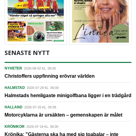
SENASTE NYTT
NYHETER
2026-08-02 KL. 06:00
Christoffers uppfinning erövrar världen
HALMSTAD
2026-07-28 KL. 06:00
Halmstads hemligaste minigolfbana ligger i en trädgård
HALLAND
2026-07-25 KL. 05:58
Motorcyklarna är ursäkten – gemenskapen är målet
KRÖNIKOR
2026-07-19 KL. 06:00
Krönika: "Gästerna ska ha med sig toabalar – inte