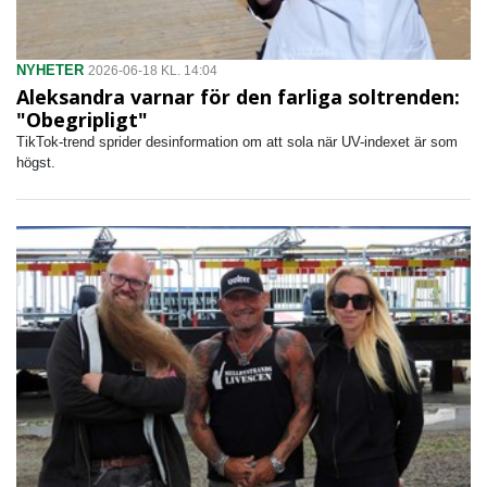
NYHETER
2026-06-18 KL. 14:04
Aleksandra varnar för den farliga soltrenden:
"Obegripligt"
TikTok-trend sprider desinformation om att sola när UV-indexet är som
högst.